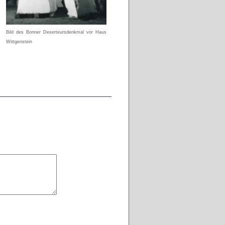
Bild des Bonner Deserteursdenkmal vor Haus
Wittgenstein